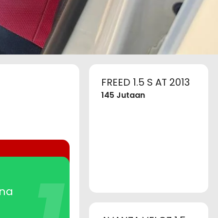
FREED 1.5 S AT 2013
145 Jutaan
1
rna
utaan