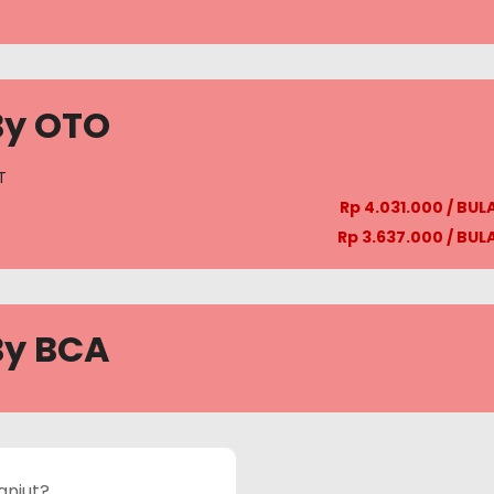
By OTO
T
Rp 4.031.000 / BU
Rp 3.637.000 / BU
By BCA
anjut?