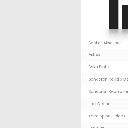
I
Socket Aksesoris
Asbak
Saku Pintu
Sandaran Kepala D
Sandaran Kepala B
Laci Depan
Kaca Spion Dalam