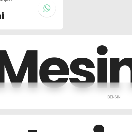
ni
Mesi
BENSIN