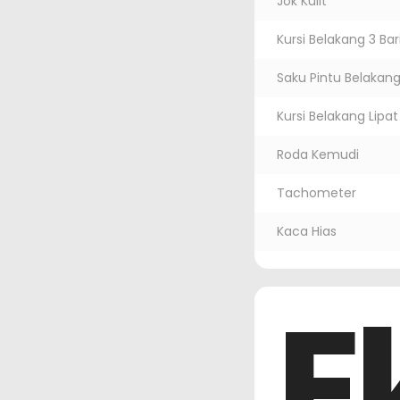
Jok Kulit
Kursi Belakang 3 Bar
Saku Pintu Belakan
Kursi Belakang Lipat
Roda Kemudi
Tachometer
Kaca Hias
E