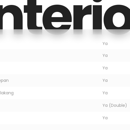
nteri
Ya
Ya
Ya
epan
Ya
elakang
Ya
Ya (Double)
Ya