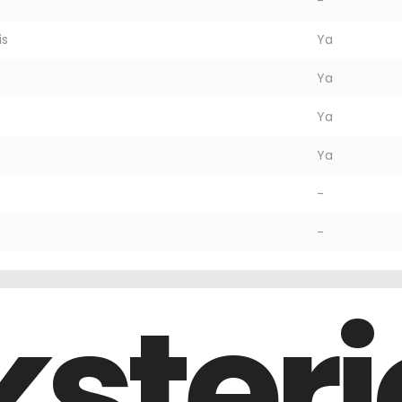
-
is
Ya
g
Ya
Ya
Ya
-
-
ksteri