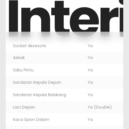
Inter
Socket Aksesoris
Ya
Asbak
Ya
Saku Pintu
Ya
Sandaran Kepala Depan
Ya
Sandaran Kepala Belakang
Ya
Laci Depan
Ya (Double)
Kaca Spion Dalam
Ya