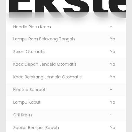
Handle Pintu Krom
-
Lampu Rem Belakang Tengah
Ya
Spion Otomatis
Ya
Kaca Depan Jendela Otomatis
Ya
Kaca Belakang Jendela Otomatis
Ya
Electric Sunroof
-
Lampu Kabut
Ya
Gril Krom
-
Spoiler Bemper Bawah
Ya