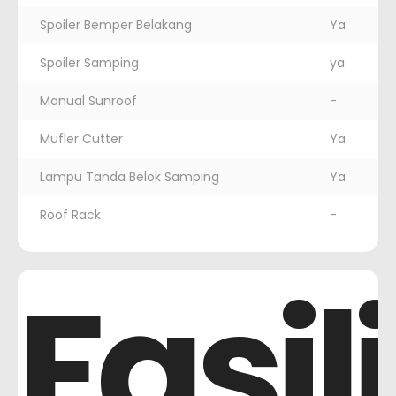
Spoiler Bemper Belakang
Ya
Spoiler Samping
ya
Manual Sunroof
-
Mufler Cutter
Ya
Lampu Tanda Belok Samping
Ya
Roof Rack
-
Fasil