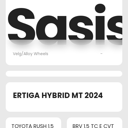
Sasi
Velg/Alloy Wheels
-
ERTIGA HYBRID MT 2024
TOYOTA RUSH 1.5
BRV 1.5 TC E CVT