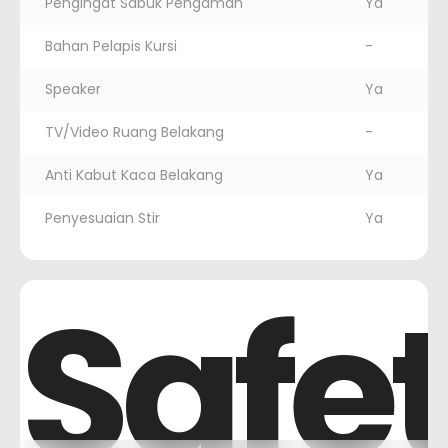
Pengingat Sabuk Pengaman
Ya
Bahan Pelapis Kursi
-
Speaker
Ya
TV/Video Ruang Belakang
-
Anti Kabut Kaca Belakang
Ya
Penyesuaian Stir
Ya
Safe