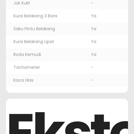
Jok Kulit
-
Kursi Belakang 3 Baris
Ya
Saku Pintu Belakang
Ya
Kursi Belakang Lipat
Ya
Roda Kemudi
Ya
Tachometer
-
Kaca Hias
-
Ekste