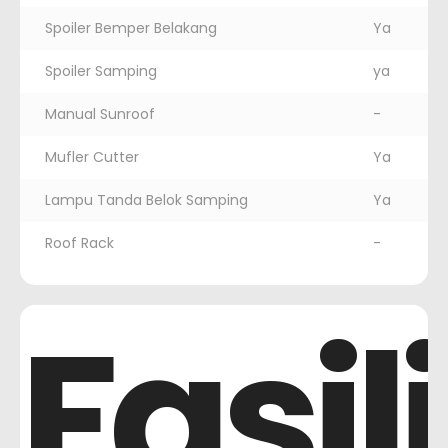
Spoiler Bemper Belakang
Ya
Spoiler Samping
ya
Manual Sunroof
-
Mufler Cutter
Ya
Lampu Tanda Belok Samping
Ya
Roof Rack
-
Fasil