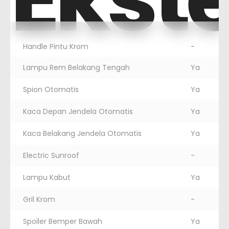
Handle Pintu Krom
-
Lampu Rem Belakang Tengah
Ya
Spion Otomatis
Ya
Kaca Depan Jendela Otomatis
Ya
Kaca Belakang Jendela Otomatis
Ya
Electric Sunroof
-
Lampu Kabut
Ya
Gril Krom
-
Spoiler Bemper Bawah
Ya