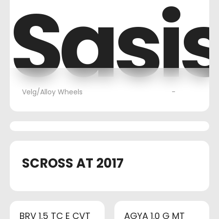
Sasi
Velg/Alloy Wheels
-
SCROSS AT 2017
BRV 1.5 TC E CVT
AGYA 1.0 G MT