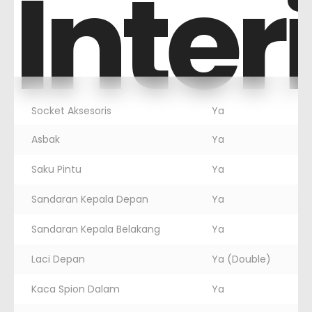
Inter
Socket Aksesoris
Ya
Asbak
Ya
Saku Pintu
Ya
Sandaran Kepala Depan
Ya
Sandaran Kepala Belakang
Ya
Laci Depan
Ya (Double)
Kaca Spion Dalam
Ya