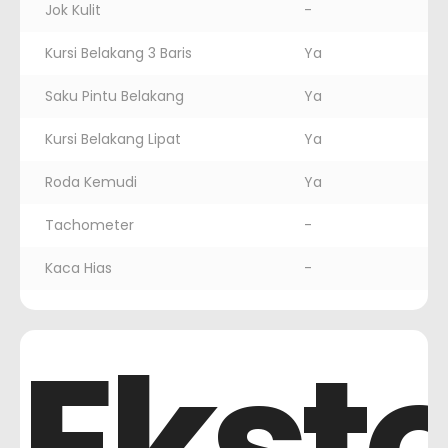
Jok Kulit
-
Kursi Belakang 3 Baris
Ya
Saku Pintu Belakang
Ya
Kursi Belakang Lipat
Ya
Roda Kemudi
Ya
Tachometer
-
Kaca Hias
-
Ekste