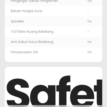
Pengingat Sabuk Pengaman
Ya
Bahan Pelapis Kursi
-
Speaker
Ya
TV/Video Ruang Belakang
-
Anti Kabut Kaca Belakang
Ya
Penyesuaian Stir
Ya
Safe