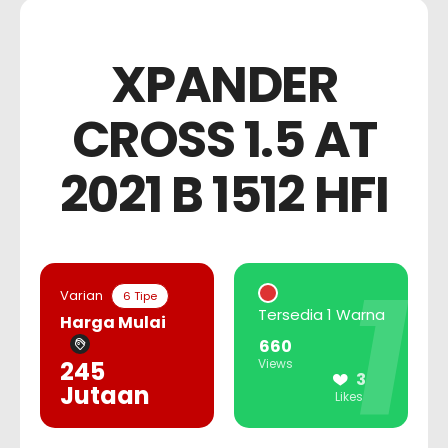
XPANDER
CROSS 1.5 AT
2021 B 1512 HFI
1
Varian
6 Tipe
Tersedia 1 Warna
Harga Mulai
660
245
Views
3
Jutaan
Likes