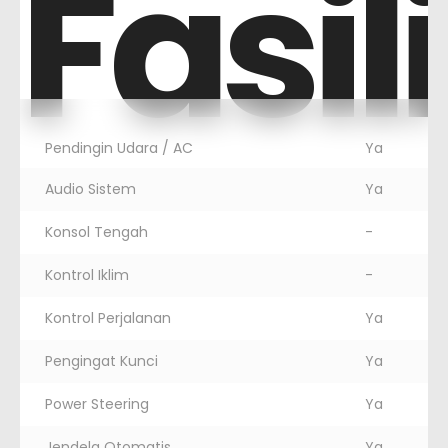
Fasil
Pendingin Udara / AC
Ya
Audio Sistem
Ya
Konsol Tengah
-
Kontrol Iklim
-
Kontrol Perjalanan
Ya
Pengingat Kunci
Ya
Power Steering
Ya
Jendela Otomatis
Ya