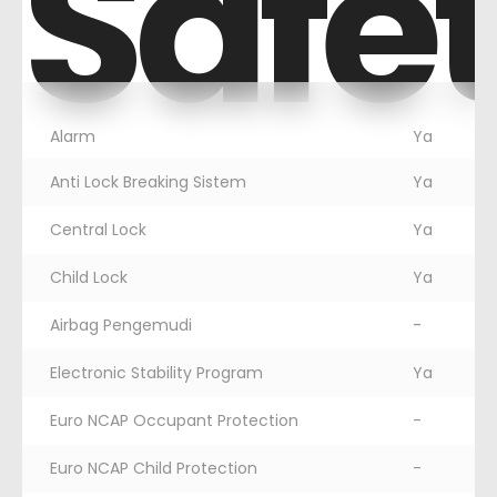
Safe
Alarm
Ya
Anti Lock Breaking Sistem
Ya
Central Lock
Ya
Child Lock
Ya
Airbag Pengemudi
-
Electronic Stability Program
Ya
Euro NCAP Occupant Protection
-
Euro NCAP Child Protection
-