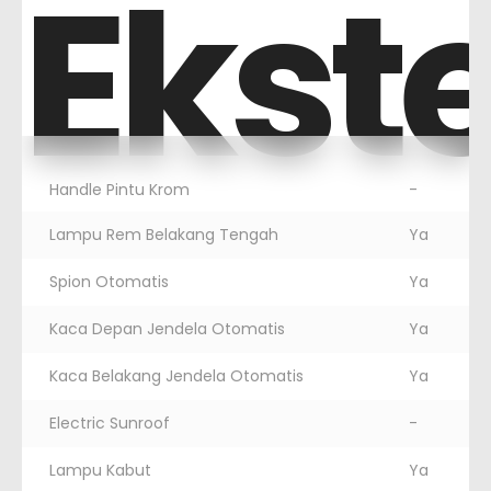
Ekste
Handle Pintu Krom
-
Lampu Rem Belakang Tengah
Ya
Spion Otomatis
Ya
Kaca Depan Jendela Otomatis
Ya
Kaca Belakang Jendela Otomatis
Ya
Electric Sunroof
-
Lampu Kabut
Ya