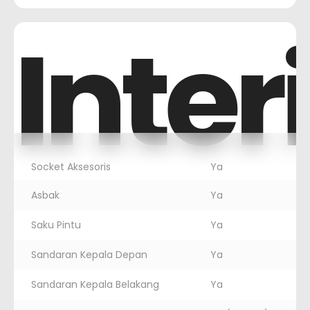
Inter
Socket Aksesoris
Ya
Asbak
Ya
Saku Pintu
Ya
Sandaran Kepala Depan
Ya
Sandaran Kepala Belakang
Ya