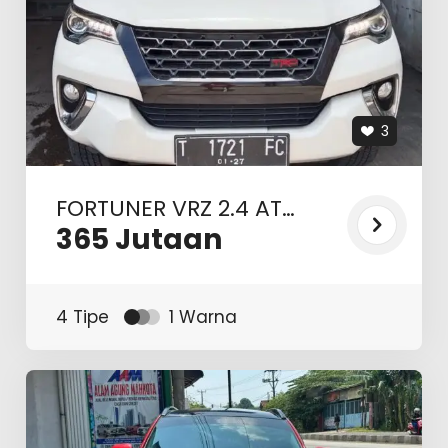
3
FORTUNER VRZ 2.4 AT
2016
365
Jutaan
4 Tipe
1 Warna