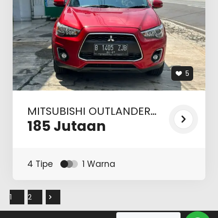
5
MITSUBISHI OUTLANDER
2.0 E AT 2017
185
Jutaan
4 Tipe
1 Warna
1
2