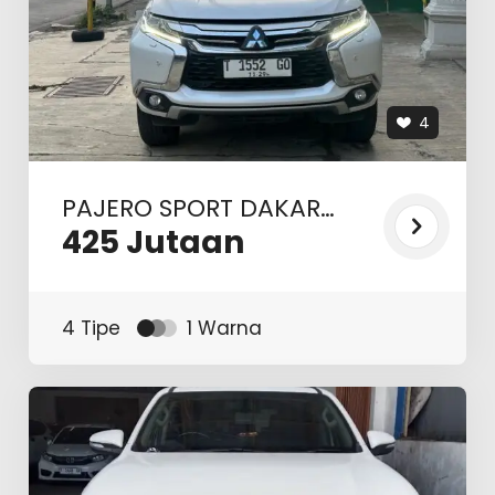
4
PAJERO SPORT DAKAR
ULTIMATE 2.4 AT 2019
425
Jutaan
4 Tipe
1 Warna