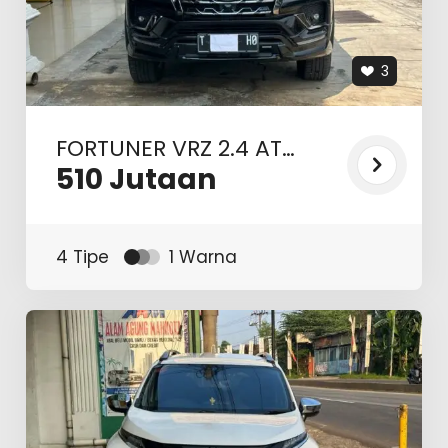
3
FORTUNER VRZ 2.4 AT
2022
510
Jutaan
4 Tipe
1 Warna