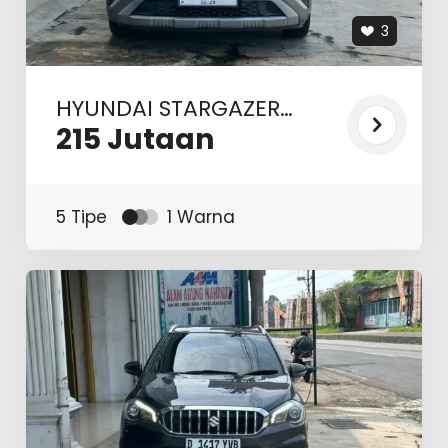
3
HYUNDAI STARGAZER
PRIME AT 2022
215
Jutaan
5 Tipe
1 Warna