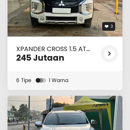
3
XPANDER CROSS 1.5 AT
2021 B 1512 HFI
245
Jutaan
6 Tipe
1 Warna